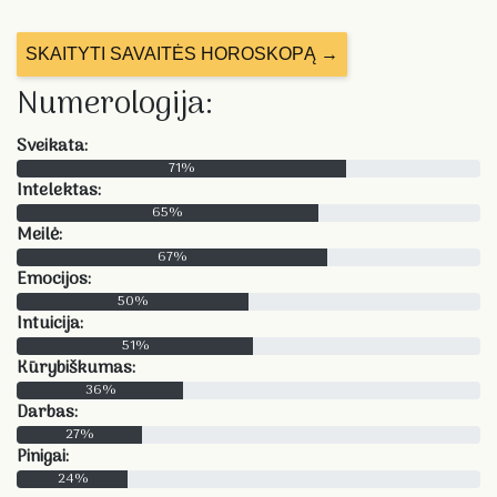
SKAITYTI SAVAITĖS HOROSKOPĄ →
Numerologija:
Sveikata:
71%
Intelektas:
65%
Meilė:
67%
Emocijos:
50%
Intuicija:
51%
Kūrybiškumas:
36%
Darbas:
27%
Pinigai:
24%