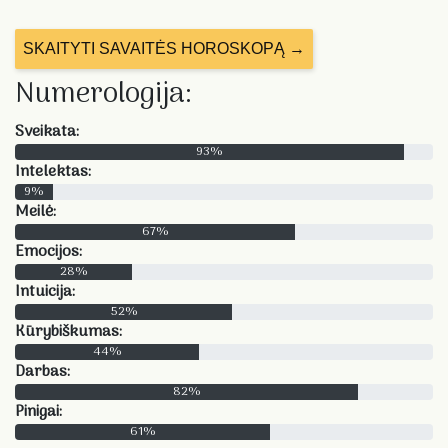
SKAITYTI SAVAITĖS HOROSKOPĄ →
Numerologija:
Sveikata:
93%
Intelektas:
9%
Meilė:
67%
Emocijos:
28%
Intuicija:
52%
Kūrybiškumas:
44%
Darbas:
82%
Pinigai:
61%