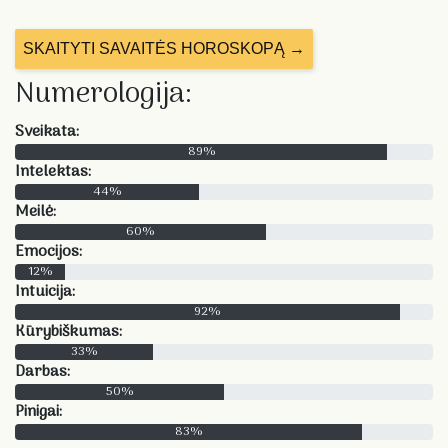
SKAITYTI SAVAITĖS HOROSKOPĄ →
Numerologija:
Sveikata:
89%
Intelektas:
44%
Meilė:
60%
Emocijos:
12%
Intuicija:
92%
Kūrybiškumas:
33%
Darbas:
50%
Pinigai:
83%